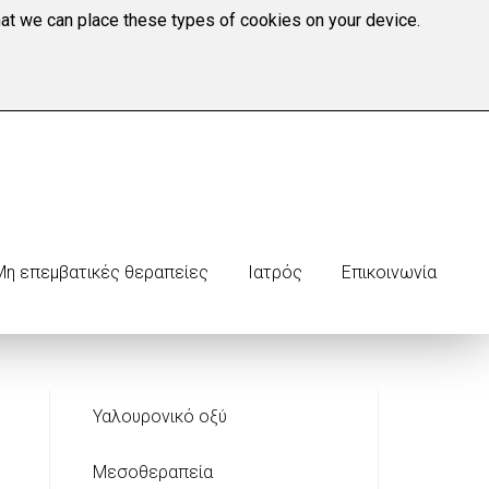
hat we can place these types of cookies on your device.
Ωράριο λειτουργίας Ιατρείου:
921525
Δευτέρα–Παρασκευή: 9:00 π.μ. - 9:00 μ.μ.
Μη επεμβατικές θεραπείες
Ιατρός
Επικοινωνία
Υαλουρονικό οξύ
Μεσοθεραπεία