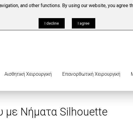
vigation, and other functions. By using our website, you agree t
Tηλέφωνο
+30 210-6
I decline
I agree
Aισθητική Χειρoυργική
Επανορθωτική Χειρουργική
με Νήματα Silhouette